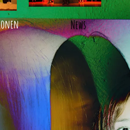
e
ionen
News